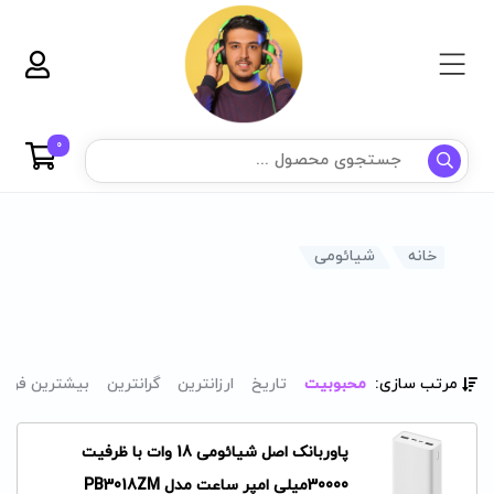
0
خانه
شیائومی
مرتب سازی:
محبوبیت
تاریخ
ارزانترین
گرانترین
بیشترین فرو
پاوربانک اصل شیائومی 18 وات با ظرفیت
30000میلی امپر ساعت مدل PB3018ZM