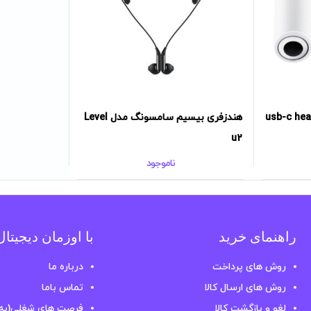
usb-c headset ja
هندزفری بیسیم سامسونگ مدل Level
u2
ناموجود
راهنمای خرید
با اوزمان دیجیتا
روش های پرداخت
درباره ما
روش های ارسال کالا
تماس باما
لغو و بازگشت کالا
فرصت های شغلی(به 