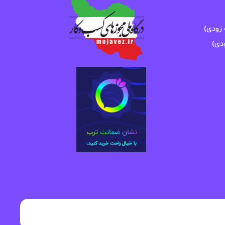
زودی)
دی)