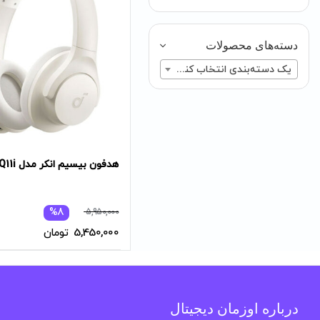
دسته‌های محصولات
یک دسته‌بندی انتخاب کنید
هدفون بیسیم انکر مدل Q11i
قیمت
قیمت
%8
5,950,000
فعلی:
اصلی:
5,450,000
تومان
5,450,000 تومان.
5,950,000 تومان
بود.
درباره اوزمان دیجیتال