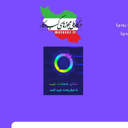
زودی)
دی)