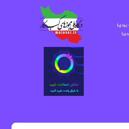
زودی)
دی)