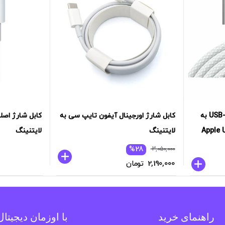
کابل شارژ اورجینال آیفون USB-C به
کابل شارژ اورجینال آیفون تایپ سی به
کابل شارژ اصل
اپل | Apple USB-C
لایتنینگ
لایتنینگ
قیمت
قیمت
%28
3,050,000
فعلی:
اصلی:
2,190,000
تومان
2,190,000 تومان.
3,050,000 تومان
بود.
راهنمای خرید
با اوزمان دیجیتا