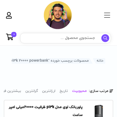
0
خانه
محصولات برچسب خورده “awei p13k 20000 powerbank”
مرتب سازی:
محبوبیت
تاریخ
ارزانترین
گرانترین
بیشترین فرو
پاوربانک اوی مدل p13k ظرفیت 20000میلی امپر
ساعت