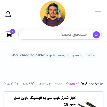
0
خانه
محصولات برچسب خورده “bavin cb-233 charging cable”
مرتب سازی:
محبوبیت
تاریخ
ارزانترین
گرانترین
بیشترین فرو
کابل شارژ تایپ سی به لایتنینگ باوین مدل
CB-233