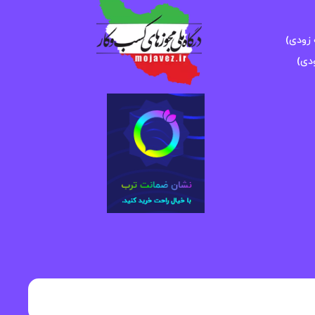
زودی)
دی)