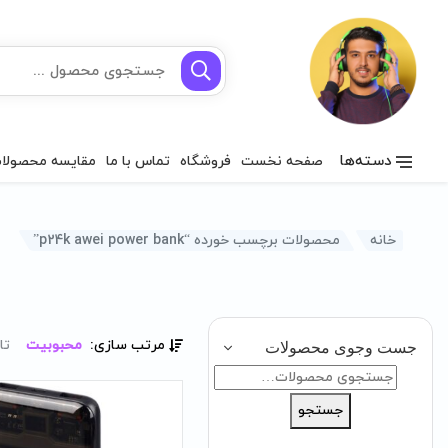
دسته‌ها
صفحه نخست
فروشگاه
تماس با ما
مقایسه محصولا
خانه
محصولات برچسب خورده “p24k awei power bank”
مرتب سازی:
محبوبیت
تا
جست وجوی محصولات
جستجو
برای:
جستجو