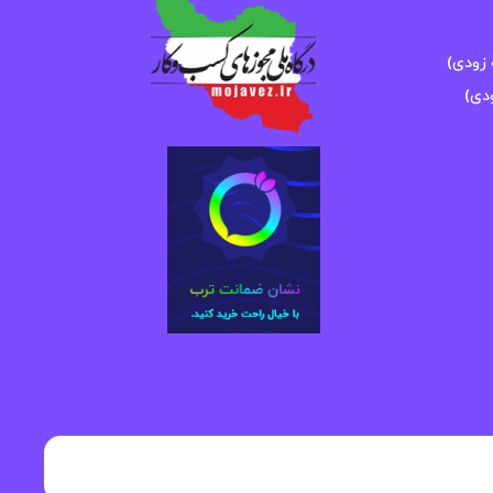
زودی)
دی)