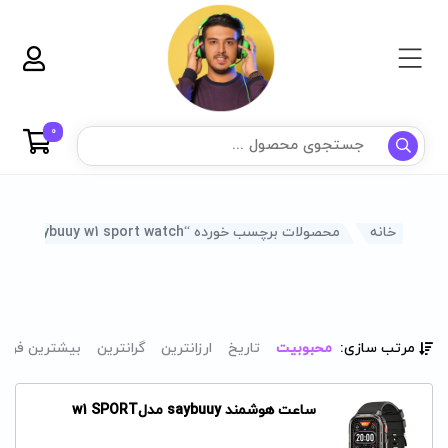
0
خانه
محصولات برچسب خورده “saybuuy w1 sport watch”
مرتب سازی:
محبوبیت
تاریخ
ارزانترین
گرانترین
بیشترین فرو
ساعت هوشمند saybuuy مدلw1 SPORT