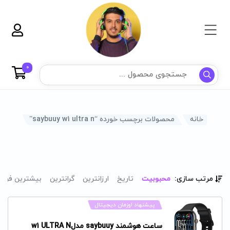
0
خانه
محصولات برچسب خورده “saybuuy w1 ultra n”
مرتب سازی:
محبوبیت
تاریخ
ارزانترین
گرانترین
بیشترین فرو
پیشنهاد اوزمان دیجیتال
ساعت هوشمند saybuuy مدلw1 ULTRA N