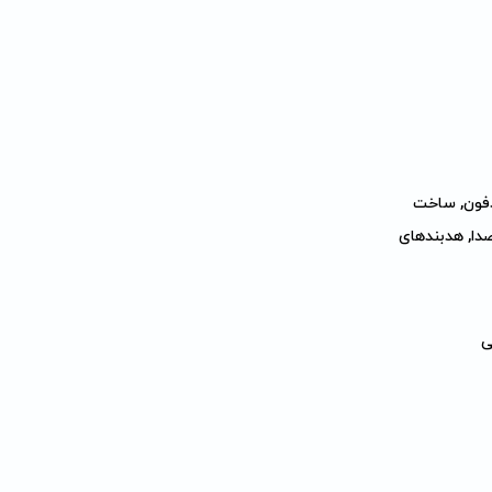
Tes, دارای برد مدیریت هدفون, ساخت
م به کارت‌های صدا, هدبند‌های
ی