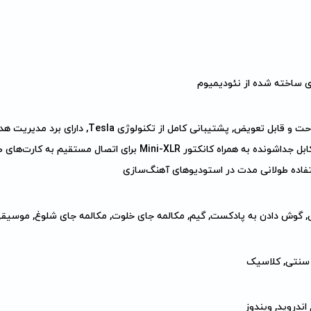
پد‌های نرم ، راحت و قابل تعویض, پشتیبانی کامل از تکنولوژی la
کشور آلمان, کابل جداشونده به همراه کانکتور Mini-XLR برای اتصال مستقی
فاده طولانی مدت در استودیو‌های آهنگ‌سازی
, گوش دادن به پادکست, گیم, مکالمه جای خلوت, مکالمه جای شلوغ, موسیق
, سنتی, کلاسیک