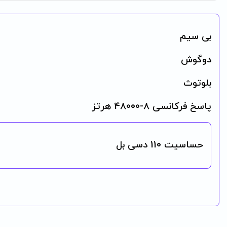
بی سیم
دوگوش
بلوتوث
پاسخ فرکانسی 8-48000 هرتز
حساسیت 110 دسی بل