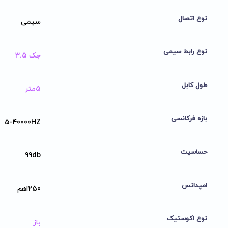
نوع اتصال
سیمی
نوع رابط سیمی
جک 3.5
طول کابل
5متر
بازه فرکانسی
5-40000HZ
حساسیت
99db
امپدانس
250اهم
نوع اکوستیک
باز