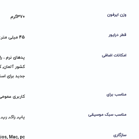
وزن ایرفون
370گرم
قطر درایور
45 میلی متری ساخته شده از نئودیمیوم
امکانات اضافی
جدید برای است
مناسب برای
کاربری عمومی
مناسب سبک موسیقی
پاپ, راک, رپ
سازگاری
ios, Mac, pc, اندروید, ویندوز