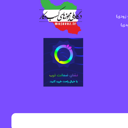
زودی)
دی)