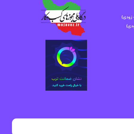
زودی)
دی)