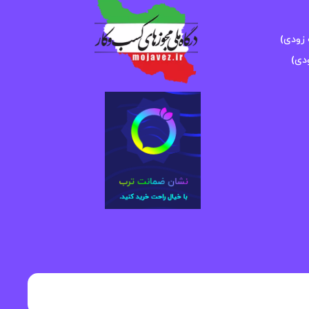
زودی)
دی)