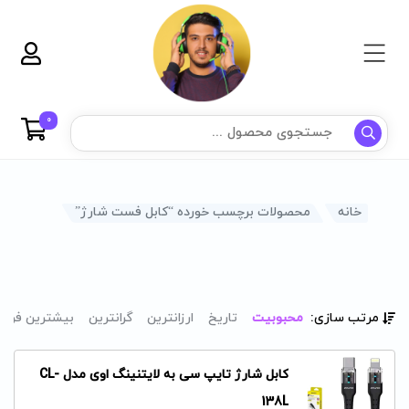
0
خانه
محصولات برچسب خورده “کابل فست شارژ”
مرتب سازی:
محبوبیت
تاریخ
ارزانترین
گرانترین
بیشترین فرو
کابل شارژ تایپ سی به لایتنینگ اوی مدل CL-
138L