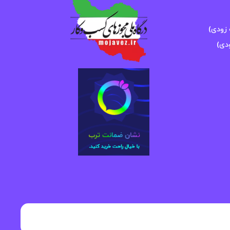
زودی)
دی)