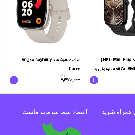
ساعت هوشمند HK11 Mini Plus |
ساعت هوشمند saybuuy مدلw1
نمایشگر AMOLED، مکالمه بلوتوثی و
Curve
تومان
4,378,000
ل همراه شوید
اعتماد شما سرمایه ماست