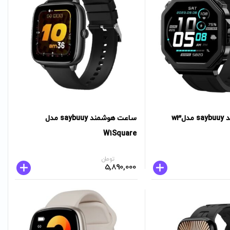
ساعت هوشمند saybuuy مدلw3
ساعت هوشمند saybuuy مدل
W1Square
تومان
5,890,000