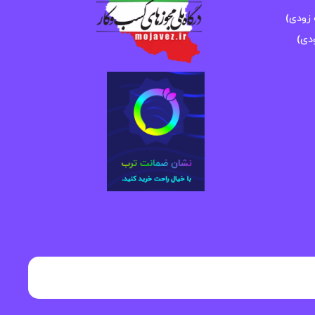
زودی)
دی)