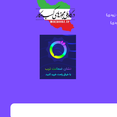
زودی)
دی)