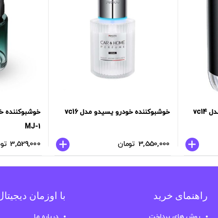
vc1
خوشبوکننده خودرو یسیدو مدل vc16
خوشبوکننده خ
MJ-1
3,550,000
تومان
3,529,000
تو
راهنمای خرید
با اوزمان دیجیتا
روش های پرداخت
درباره ما