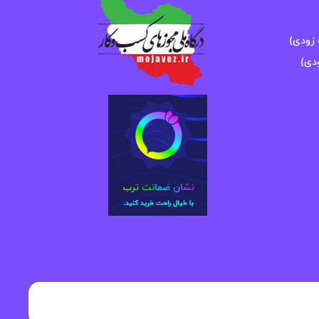
زودی)
دی)