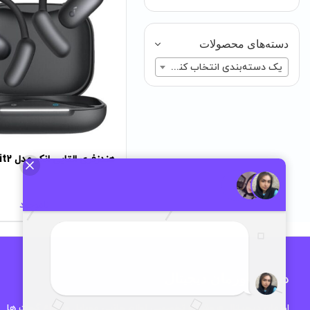
دسته‌های محصولات
یک دسته‌بندی انتخاب کنید
هندزفری القایی انکر مدل AeroFit2
ناموجود
درباره اوزمان دیجیتال
اوزمان دیجیتال فروشگاه تخصصی لوازم جانبی موبایل و انواع گجت ها