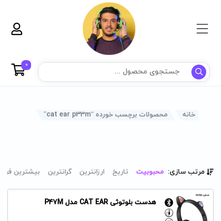
0
خانه
محصولات برچسب خورده “cat ear p33m”
مرتب سازی:
محبوبیت
تاریخ
ارزانترین
گرانترین
بیشترین فرو
هدست بلوتوثی CAT EAR مدل P47M