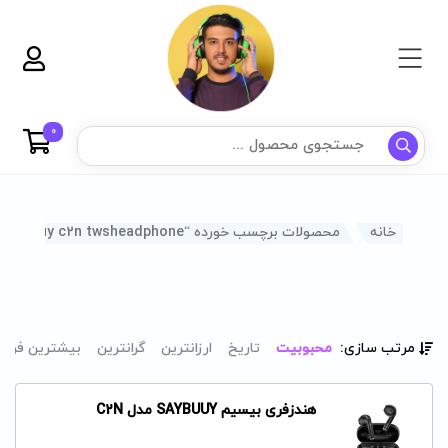
0
خانه
محصولات برچسب خورده “saybuuy c2n twsheadphone”
مرتب سازی:
محبوبیت
تاریخ
ارزانترین
گرانترین
بیشترین فرو
هندزفری بیسیم SAYBUUY مدل C2N