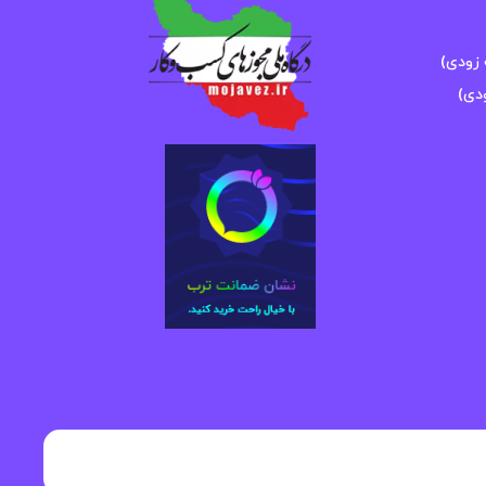
زودی)
دی)