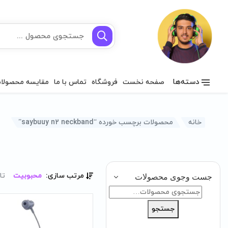
دسته‌ها
صفحه نخست
فروشگاه
تماس با ما
مقایسه محصولا
خانه
محصولات برچسب خورده “saybuuy n2 neckband”
مرتب سازی:
محبوبیت
تا
جست وجوی محصولات
جستجو
برای:
جستجو