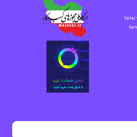
زودی)
دی)