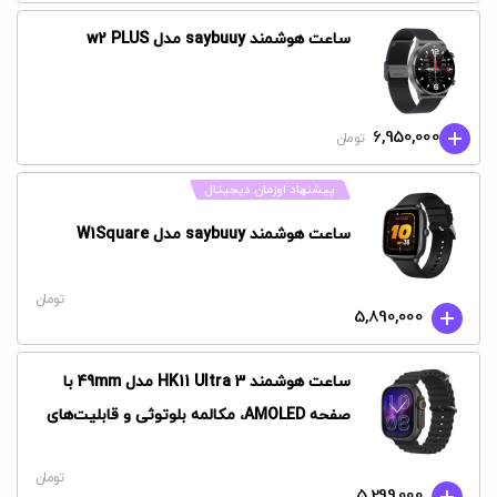
ساعت هوشمند saybuuy مدل w2 PLUS
6,950,000
تومان
پیشنهاد اوزمان دیجیتال
ساعت هوشمند saybuuy مدل W1Square
تومان
5,890,000
ساعت هوشمند HK11 Ultra 3 مدل 49mm با
صفحه AMOLED، مکالمه بلوتوثی و قابلیت‌های
سلامتی
تومان
5,299,000