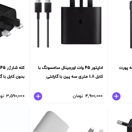
65 وات سه پورت
اداپتور 45 وات اورجینال سامسونگ با
ک
کابل 1.8 متری سه پین با گارانتی
بدون کابل با گارانت
4,900,000
تومان
3,590,000
تو