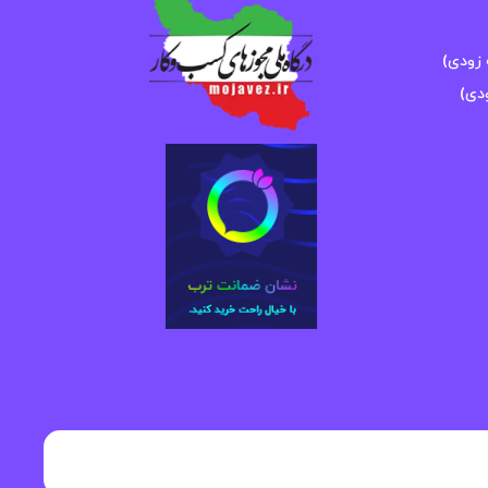
زودی)
دی)