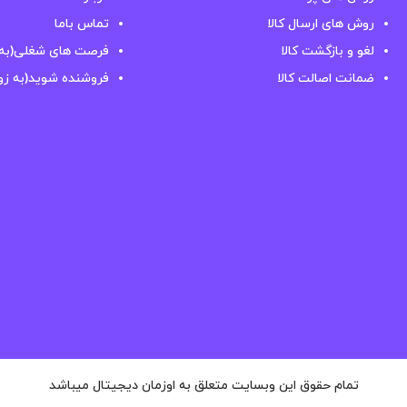
روش های ارسال کالا
تماس باما
لغو و بازگشت کالا
فرصت های شغلی(به 
ضمانت اصالت کالا
فروشنده شوید(به زو
تمام حقوق این وبسایت متعلق به اوزمان دیجیتال میباشد