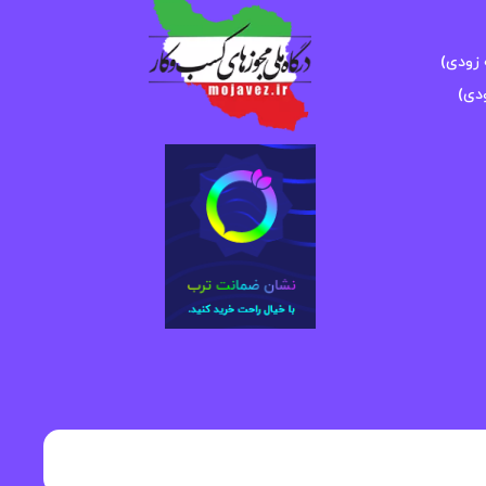
زودی)
دی)