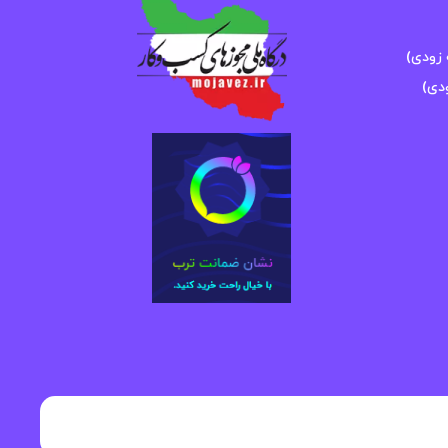
زودی)
دی)