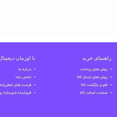
راهنمای خرید
با اوزمان دیجیتا
روش های پرداخت
درباره ما
روش های ارسال کالا
تماس باما
لغو و بازگشت کالا
فرصت های شغلی(به 
ضمانت اصالت کالا
فروشنده شوید(به زو