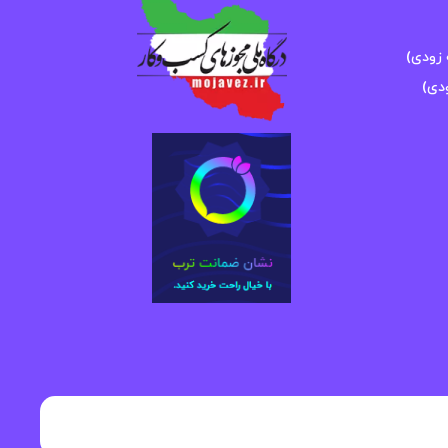
زودی)
دی)