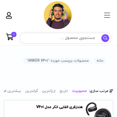
0
خانه
محصولات برچسب خورده “ANKER V40i”
مرتب سازی:
محبوبیت
تاریخ
ارزانترین
گرانترین
بیشترین فرو
هندزفری القایی انکر مدل V40i