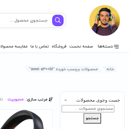
دسته‌ها
صفحه نخست
فروشگاه
تماس با ما
مقایسه محصولا
خانه
محصولات برچسب خورده “awei a300bl”
مرتب سازی:
محبوبیت
تا
جست وجوی محصولات
جستجو
برای:
جستجو