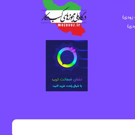
زودی)
دی)