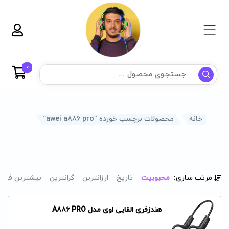
0
خانه
محصولات برچسب خورده “awei a886 pro”
مرتب سازی:
محبوبیت
تاریخ
ارزانترین
گرانترین
بیشترین فرو
هندزفری القایی اوی مدل A886 PRO