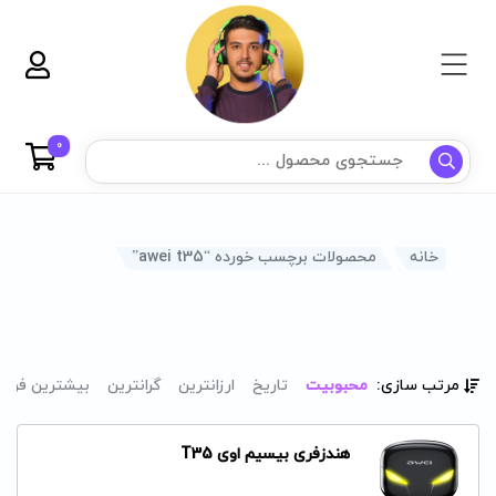
0
خانه
محصولات برچسب خورده “awei t35”
مرتب سازی:
محبوبیت
تاریخ
ارزانترین
گرانترین
بیشترین فرو
هندزفری بیسیم اوی T35