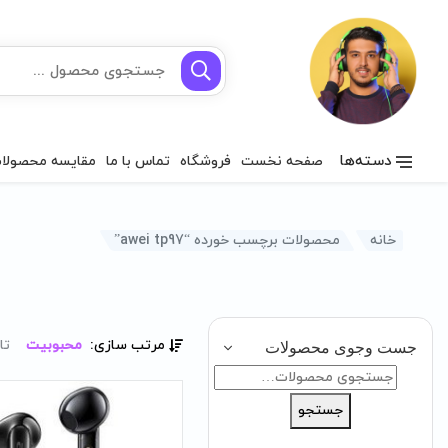
دسته‌ها
صفحه نخست
فروشگاه
تماس با ما
مقایسه محصولا
خانه
محصولات برچسب خورده “awei tp97”
مرتب سازی:
محبوبیت
تا
جست وجوی محصولات
جستجو
برای:
جستجو