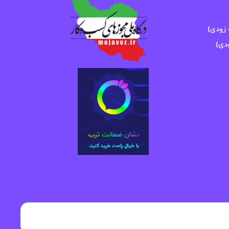
زودی)
دی)