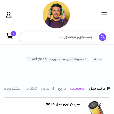
0
خانه
محصولات برچسب خورده “awei y528”
مرتب سازی:
محبوبیت
تاریخ
ارزانترین
گرانترین
بیشترین فرو
اسپیکر اوی مدل y528