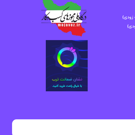
زودی)
دی)