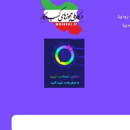
زودی)
دی)