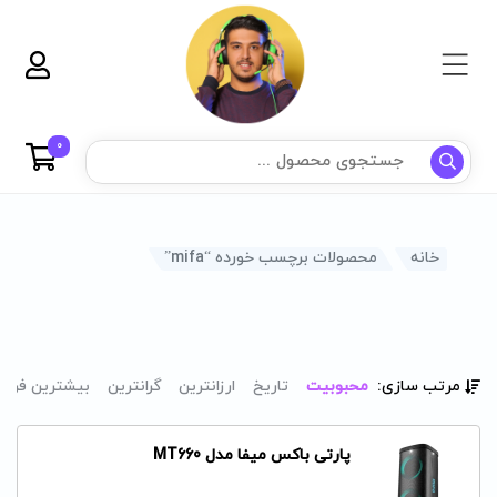
0
خانه
محصولات برچسب خورده “mifa”
مرتب سازی:
محبوبیت
تاریخ
ارزانترین
گرانترین
بیشترین فرو
پارتی باکس میفا مدل MT660