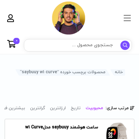
0
خانه
محصولات برچسب خورده “saybuuy w1 curve”
مرتب سازی:
محبوبیت
تاریخ
ارزانترین
گرانترین
بیشترین فرو
ساعت هوشمند saybuuy مدلw1 Curve