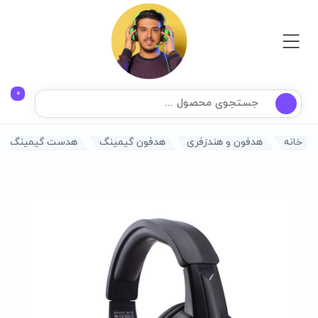
0
خانه
هدفون و هندزفری
هدفون گیمینگ
هدست گیمینگ باوین 29