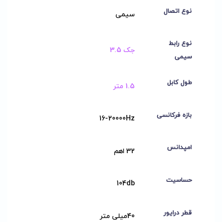
نوع اتصال
سیمی
نوع رابط
جک 3.5
سیمی
طول کابل
1.5 متر
بازه فرکانسی
16-20000Hz
امپدانس
32 اهم
حساسیت
104db
قطر درایور
40میلی متر