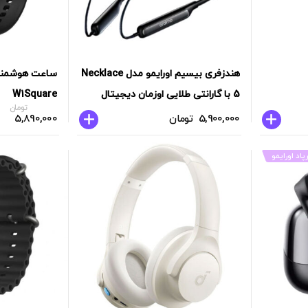
هندزفری بیسیم اورایمو مدل Necklace
5 با گارانتی طلایی اوزمان دیجیتال
W1Square
تومان
5,900,000
تومان
5,890,000
اد اورایمو