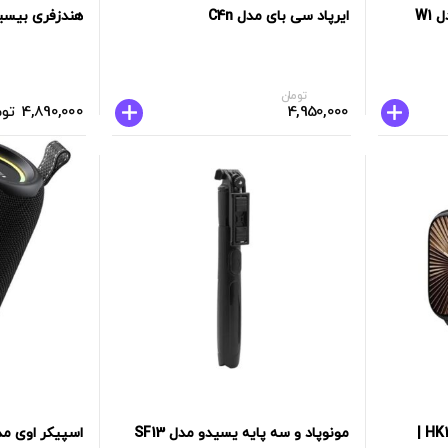
ساعت هوشمند saybuuy مدل W1
ایرپاد سی بای مدل C4n
هندزفری بیسیم ان
تومان
4,950,000
4,890,000
توم
ساعت هوشمند HK11 Mini Plus |
مونوپاد و سه پایه یسیدو مدل SF13
اسپیکر اوی مدل 8