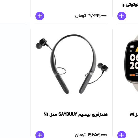
المه بلوتوثی و
4,634,000
تومان
ساعت هوشمند saybuuy مدلw1
هندزفری بیسیم SAYBUUY مدل N1
4,253,000
تومان