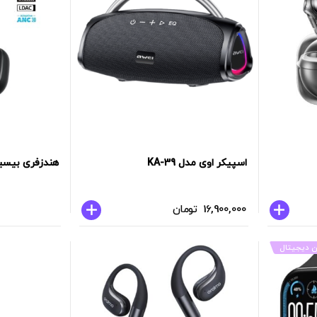
اسپیکر اوی مدل KA-39
هندزفری بیسیم 
16,900,000
تومان
ن دیجیتال