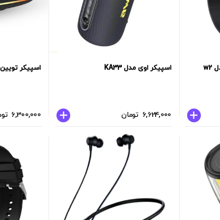
ساعت هوشمند saybuuy مدل w2
اسپیکر اوی مدل KA33
اسپیکر تویین مک
6,624,000
تومان
6,300,000
توم