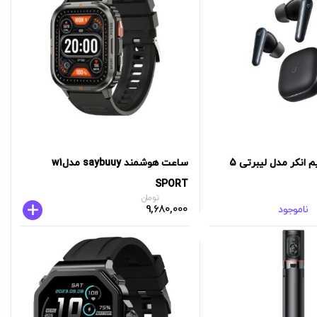
انکر مدل لیبرتی 5
ساعت هوشمند saybuuy مدلw1
SPORT
تومان
9,680,000
ناموجود