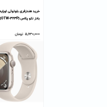
خرید هندزفری بلوتوثی اورا
بادز نئو پلاس (OTW-323P)
5,630,000
تومان