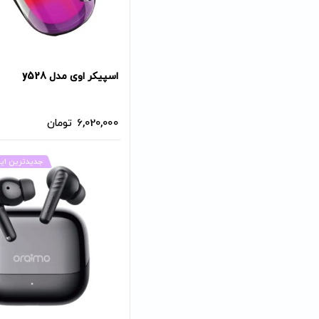
اسپیکر اوی مدل y528
6,020,000
تومان
جدیدترین ایرپ