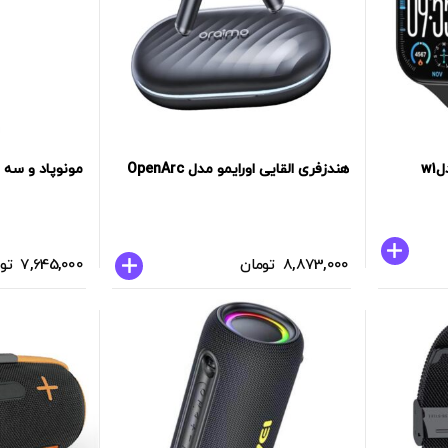
ساعت هوشمند saybuuy مدلw1
هندزفری القایی اورایمو مدل OpenArc
مونوپاد و سه پا
8,873,000
تومان
7,645,000
تو