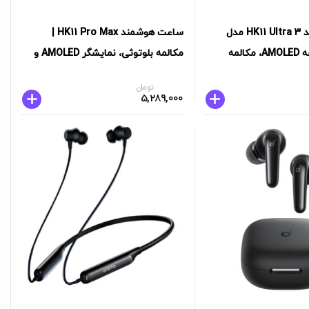
ساعت هوشمند HK11 Ultra 3 مدل
ساعت هوشمند HK11 Pro Max |
49mm با صفحه AMOLED، مکالمه
مکالمه بلوتوثی، نمایشگر AMOLED و
لیت‌های سلامتی
امکانات سلامتی
تومان
5,289,000