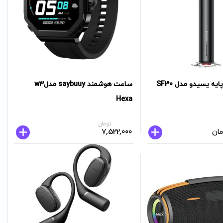
یه یسیدو مدل SF30
ساعت هوشمند saybuuy مدلw3
Hexa
تومان
مان
7,522,000