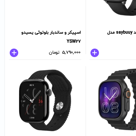
ساعت هوشمند saybuuy مدل
اسپیکر و ساندبار بلوتوثی یسیدو
YSW27
5,790,000
تومان