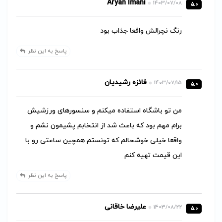
Aryan Imani
1403/07/08
5.0
رنگ نچرالش واقعا جذاب بود
پاسخ به این نظر
فائزه رشیدیان
1403/07/15
5.0
من تو باشگاه استفاده میکنم و سنسورهای ورزشیش
برام مهم بود که باعث شد از انتخابم پشیمون نشم و
واقعا خیلی خوشحالم که تونستم همچین ساعتی رو با
این قیمت تهیه کنم
پاسخ به این نظر
علیرضا خاقانی
1403/08/22
5.0