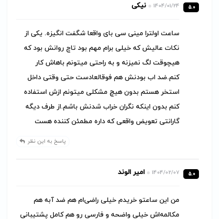
نیکی
1404/01/24
5.0
ساعت اولترا مینی سی بای واقعا شگفت انگیزه. یکی از
نکات عالیش که خیلی برام مهم بود تاچ روانش بود که
هیچوقت لگ نمیزنه و به راحتی میتونم باهاش کار
کنم.ضد اب بودنش هم فوقالعادست حتی وقتی داخل
استخر هستم بدون هیچ مشکلی میتونم ازش استفاده
کنم بدون اینکه نگران خراب شدنش باشم.از طرف دیگه
گارانتی تعویض واقعی که داره مطمئن کننده هست
پاسخ به این نظر
امیر الوند
1404/02/07
5.0
من این ساعتو خریدم خیلی راضی‌ام هم ضد آبه هم
مکالمه‌اش خیلی واضحه و فارسی رو هم کامل پشتیبانی