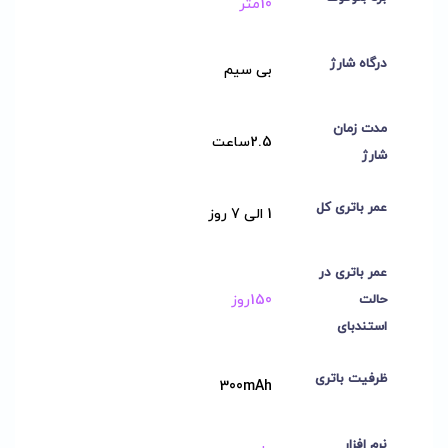
10متر
درگاه شارژ
بی سیم
مدت زمان
2.5ساعت
شارژ
عمر باتری کل
1 الی 7 روز
عمر باتری در
150روز
حالت
استندبای
ظرفیت باتری
300mAh
نرم افزار