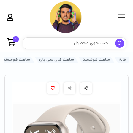
0
خانه
ساعت هوشمند
ساعت های سی بای
ساعت هوشمند saybuuy مدل W1 Ultra Mini (اوپن باکس)