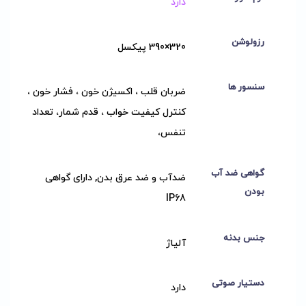
دارد
رزولوشن
320×390 پیکسل
سنسور ها
ضربان قلب ، اکسیژن خون ، فشار خون ،
کنترل کیفیت خواب ، قدم شمار، تعداد
تنفس،
گواهی ضد آب
ضدآب و ضد عرق بدن, دارای گواهی
بودن
IP68
جنس بدنه
آلیاژ
دستیار صوتی
دارد