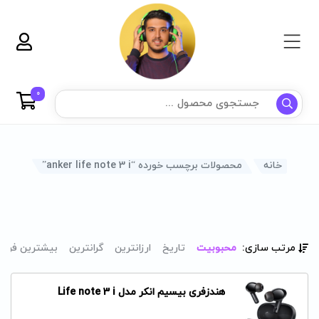
0
خانه
محصولات برچسب خورده “anker life note 3 i”
مرتب سازی:
محبوبیت
تاریخ
ارزانترین
گرانترین
بیشترین فرو
هندزفری بیسیم انکر مدل Life note 3 i