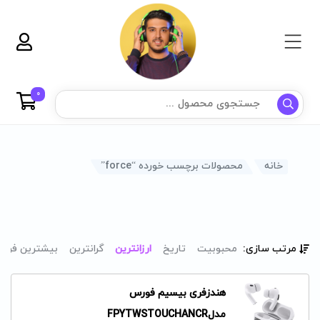
0
خانه
محصولات برچسب خورده “force”
مرتب سازی:
محبوبیت
تاریخ
ارزانترین
گرانترین
بیشترین فرو
هندزفری بیسیم فورس
مدلFPYTWSTOUCHANCR