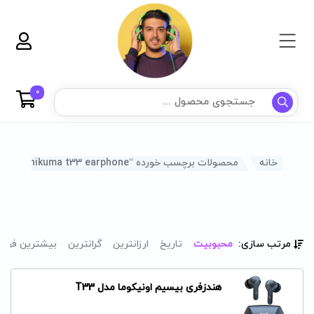
0
خانه
محصولات برچسب خورده “onikuma t33 earphone”
مرتب سازی:
محبوبیت
تاریخ
ارزانترین
گرانترین
بیشترین فرو
هندزفری بیسیم اونیکوما مدل T33