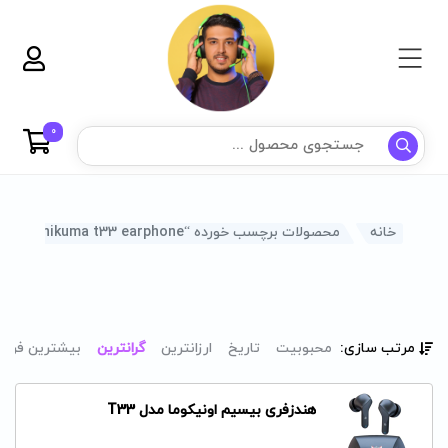
0
خانه
محصولات برچسب خورده “onikuma t33 earphone”
مرتب سازی:
محبوبیت
تاریخ
ارزانترین
گرانترین
بیشترین فرو
هندزفری بیسیم اونیکوما مدل T33