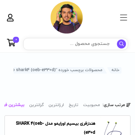
0
خانه
محصولات برچسب خورده “oraimo shark4 (oeb-e330d)”
مرتب سازی:
محبوبیت
تاریخ
ارزانترین
گرانترین
بیشترین فرو
هندزفری بیسیم اورایمو مدل SHARK 4(oeb-
e30d)