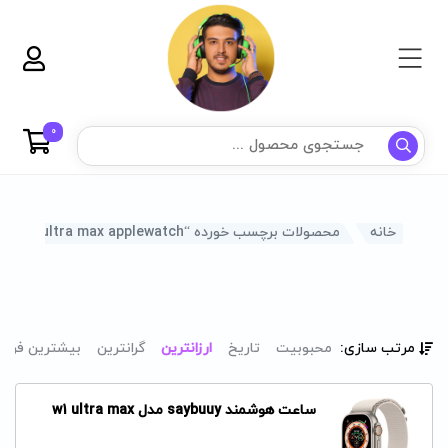
0
خانه
محصولات برچسب خورده “w1 ultra max applewatch”
مرتب سازی:
محبوبیت
تاریخ
ارزانترین
گرانترین
بیشترین فرو
ساعت هوشمند saybuuy مدل w1 ultra max