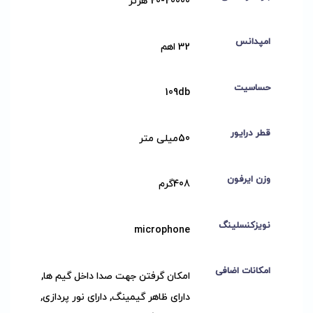
20-20000 هرتز
امپدانس
32 اهم
حساسیت
109db
قطر درایور
50میلی متر
وزن ایرفون
408گرم
نویزکنسلینگ
microphone
امکانات اضافی
امکان گرفتن جهت صدا داخل گیم ها,
دارای ظاهر گیمینگ, دارای نور پردازی,