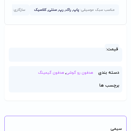
مناسب سبک موسیقی:
پاپ, راک, رپ, سنتی, کلاسیک
سازگاری:
laystation
قیمت:
دسته بندی
,
هدفون رو گوشی
هدفون گیمینگ
برچسب ها
سیمی